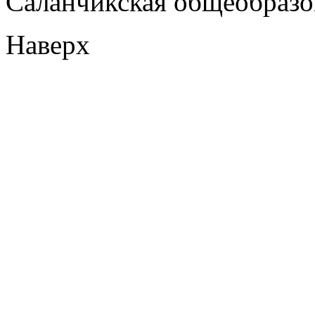
Саланчикская общеобразо
Наверх