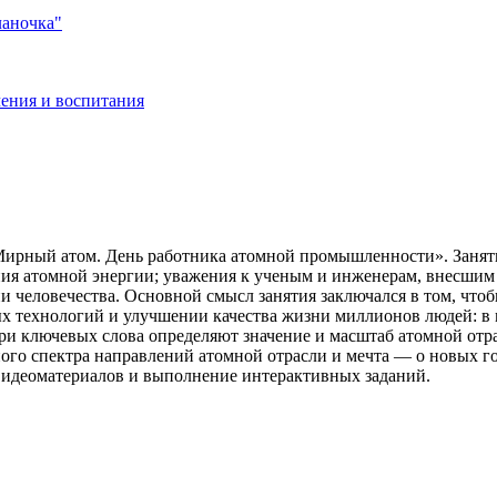
ланочка"
ения и воспитания
«Мирный атом. День работника атомной промышленности». Занят
ния атомной энергии; уважения к ученым и инженерам, внесшим 
ии человечества. Основной смысл занятия заключался в том, что
ых технологий и улучшении качества жизни миллионов людей: в
Три ключевых слова определяют значение и масштаб атомной отра
ого спектра направлений атомной отрасли и мечта — о новых 
видеоматериалов и выполнение интерактивных заданий.