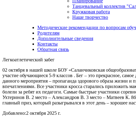
Планирование
Танцевальный коллектив "Са
Кружковая работа
Наше творчество
Методические рекомендации по вопросам обуч
Родителям
Дополнительные сведения
Контакты
Обратная связь
Легкоатлетический забег
02 октября в нашей школе БОУ «Саланчиковская общеобразоват
участие обучающиеся 5-9 классов . Бег – это прекрасное, само
данного мероприятия – пропаганда здорового образа жизни и 
впечатлениями. Все участники кросса старались приложить м
болели за ребят их педагоги. Самые быстрые участники соревнов
Ухтеринов В. 2 место – Александров В. 3 место – Матвеев К. 8б
главный приз, который разыгрывался в этот день – хорошее нас
Добавлено:
2 октября 2025 г.