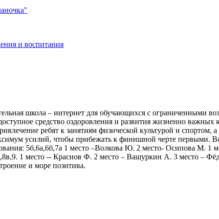
ланочка"
ения и воспитания
ельная школа – интернет для обучающихся с ограниченными воз
е доступное средство оздоровления и развития жизненно важных 
привлечение ребят к занятиям физической культурой и спортом, 
аксимум усилий, чтобы прибежать к финишной черте первыми. В
ания: 5б,6а,6б,7а 1 место –Волкова Ю. 2 место- Осипова М. 1 мест
,8в,9. 1 место -- Краснов Ф. 2 место – Вашуркин А. 3 место – Ф
троение и море позитива.