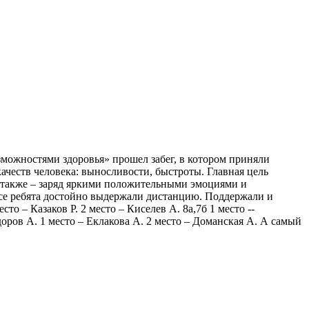
можностями здоровья» прошел забег, в котором приняли
качеств человека: выносливости, быстроты. Главная цель
а также – заряд яркими положительными эмоциями и
се ребята достойно выдержали дистанцию. Поддержали и
о – Казаков Р. 2 место – Киселев А. 8а,7б 1 место --
ёдоров А. 1 место – Еклакова А. 2 место – Доманская А. А самый