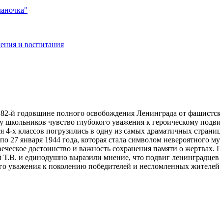
ланочка"
ения и воспитания
 82-й годовщине полного освобождения Ленинграда от фашистск
 у школьников чувство глубокого уважения к героическому подв
я 4-х классов погрузились в одну из самых драматичных стра
 по 27 января 1944 года, которая стала символом невероятного 
еческое достоинство и важность сохранения памяти о жертвах. 
.В. и единодушно выразили мнение, что подвиг ленинградцев б
ого уважения к поколению победителей и несломленных жителей