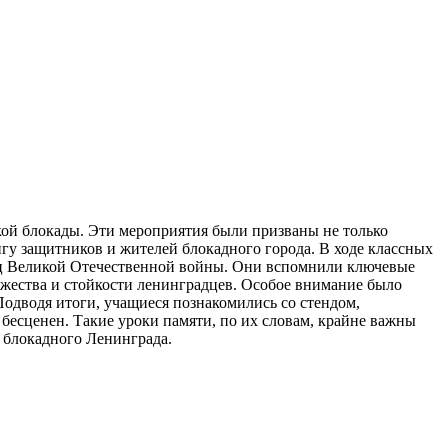
ой блокады. Эти мероприятия были призваны не только
игу защитников и жителей блокадного города. В ходе классных
ниц Великой Отечественной войны. Они вспомнили ключевые
мужества и стойкости ленинградцев. Особое внимание было
Подводя итоги, учащиеся познакомились со стендом,
есценен. Такие уроки памяти, по их словам, крайне важны
 блокадного Ленинграда.