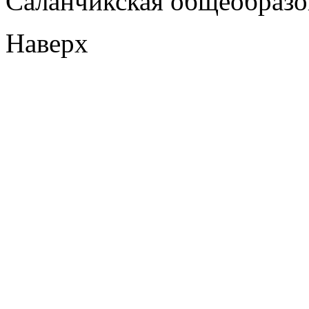
Саланчикская общеобразо
Наверх