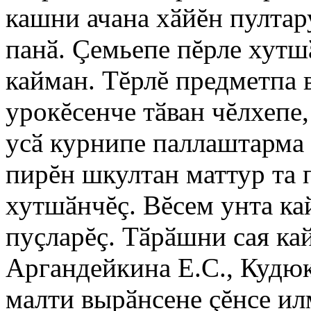
кашни ачана хӑйĕн пултар
панӑ. Çемьепе пĕрле хутш
кайман. Тĕрлĕ предметпа 
урокĕсенче тӑван чĕлхепе,
усӑ курнипе паллаштарма 
пирĕн шкултан маттур та 
хутшӑнчĕç. Вĕсем унта ка
пуçларĕç. Тӑрӑшни сая ка
Аргандейкина Е.С., Кудюко
малти вырӑнсене çĕнсе ил