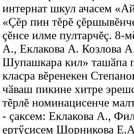
интернат шкул ачасем «А
«Çĕр пин тĕрĕ çĕршывĕнч
çĕнсе илме пултарчĕç. 8-
А., Еклакова А. Козлова А
Шупашкара кил» ташӑпа п
класра вĕренекен Степано
чӑваш пикине хитре эреш
тĕрлĕ номинацисенче мал
- çаксем: Еклакова А., Фил
ертӳçисем Шорникова Е.А