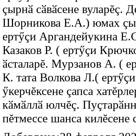
çырнӑ сӑвӑсене вуларĕç. Д
Шорникова Е.А.) юмах çыр
ертӳçи Аргандейукина Е.С
Казаков Р. ( ертӳçи Крючк
ӑсталарĕ. Мурзанов А. ( е
К. тата Волкова Л.( ертӳç
ӳкерчĕксене çапса хатĕрле
кӑмӑллӑ юлчĕç. Пуçтарӑнн
пĕтмессе шанса килĕсене 