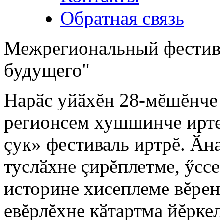
Обратная связь
Межрегиональный фестива
будущего"
Нарӑс уйӑхĕн 28-мĕшĕнче
регионсем хушшинче ирте
çук» фестиваль иртрĕ. Ӑн
туслӑхне çирĕплетме, ӳсс
историне хисеплеме вĕрен
евĕрлĕхне кӑтартма йĕркел