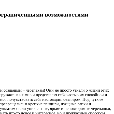
 ограниченными возможностями
 созданиям – черепахам! Они не просто узнали о жизни этих
ружаясь в их мир и представляя себя частью их спокойной и
смог почувствовать себя настоящим ювелиром. Под чутким
 превращались в крепкие панцири, изящные лапки и
зультатом стали уникальные, яркие и неповторимые черепашки,
узнать что-то новое и интересное, но и прекрасным способом