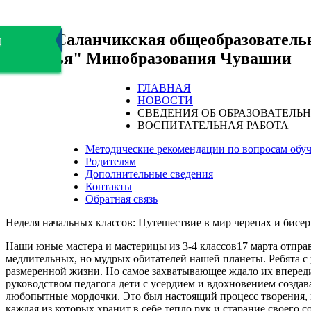
БОУ "Саланчикская общеобразователь
я
здоровья" Минобразования Чувашии
ГЛАВНАЯ
НОВОСТИ
СВЕДЕНИЯ ОБ ОБРАЗОВАТЕЛЬ
ВОСПИТАТЕЛЬНАЯ РАБОТА
Методические рекомендации по вопросам обуч
Родителям
Дополнительные сведения
Контакты
Обратная связь
Неделя начальных классов: Путешествие в мир черепах и бисер
Наши юные мастера и мастерицы из 3-4 классов17 марта отпра
медлительных, но мудрых обитателей нашей планеты. Ребята с 
размеренной жизни. Но самое захватывающее ждало их впереди
руководством педагога дети с усердием и вдохновением созд
любопытные мордочки. Это был настоящий процесс творения, гд
каждая из которых хранит в себе тепло рук и старание своего с