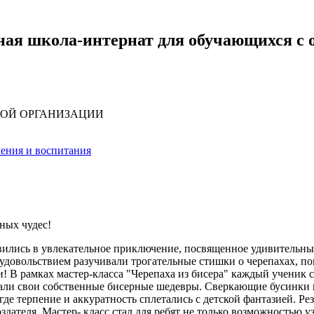
ная школа-интернат для обучающихся с
НОЙ ОРГАНИЗАЦИИ
ения и воспитания
ных чудес!
вились в увлекательное приключение, посвященное удивительным
удовольствием разучивали трогательные стишки о черепахах, пог
! В рамках мастер-класса "Черепаха из бисера" каждый ученик 
авали свои собственные бисерные шедевры. Сверкающие бусинки
е терпение и аккуратность сплетались с детской фантазией. Ре
оздателя. Мастер- класс стал для ребят не только возможностью 