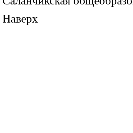
Саланчикская общеобразо
Наверх