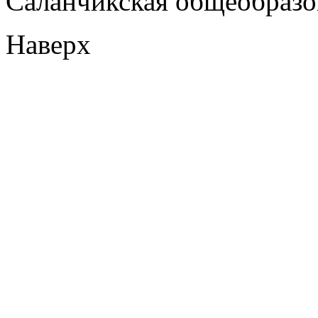
Саланчикская общеобразо
Наверх