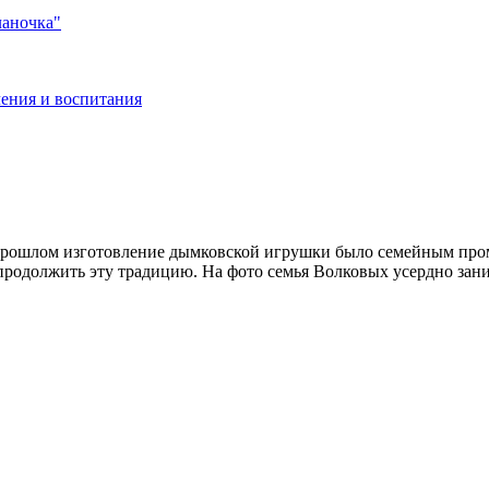
ланочка"
ения и воспитания
ошлом изготовление дымковской игрушки было семейным промыс
продолжить эту традицию. На фото семья Волковых усердно зан